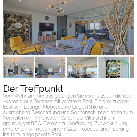
Der Treffpunkt
Vom Wohnzimmer aus gelangen Sie ebenfalls auf die über
100m2 große Terrasse mit privatem Pool. Ein großzügiger
Esstisch, Lounge-Möbel sowie Liegestühle und
ausreichend Beschattung und Sonnenschirmen laden zum
Verweilen ein. Im privaten Garten der Villa steht ein
großzügiger BBQ-Bereich zur Verfügung. Zur Abkühlung
empfehlen wir neben einem Glas Prosecco einen Sprung
ins 10m lange private Pool.