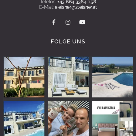
Telefon:
+43 664 3364 058
E-Mail:
e.eisner@zteisner.at
FOLGE UNS